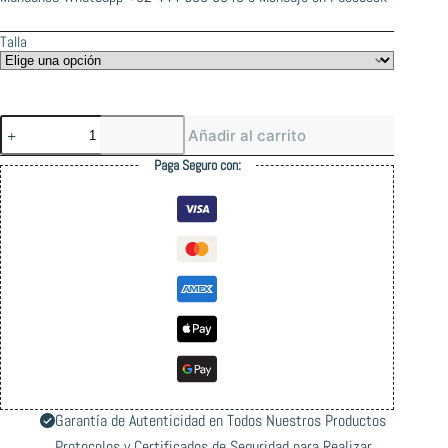
Talla
Atteos
Añadir al carrito
Cruz
Long
Paga Seguro con:
Sleeve
cantidad
Garantía de Autenticidad en Todos Nuestros Productos
Protocolos y Certificados de Seguridad para Realizar