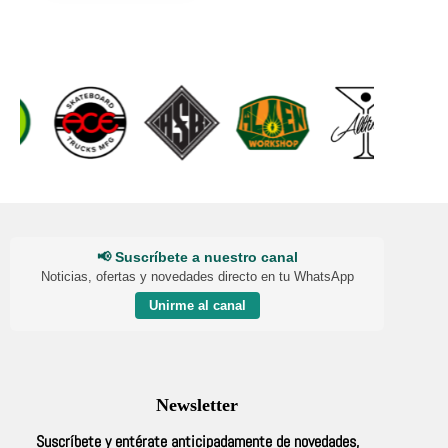
múltiples
was:
is:
variantes.
$750.
$650.
Las
opciones
se
pueden
elegir
en
la
página
de
producto
📢 Suscríbete a nuestro canal
Noticias, ofertas y novedades directo en tu WhatsApp
Unirme al canal
Newsletter
Suscríbete y entérate anticipadamente de novedades,