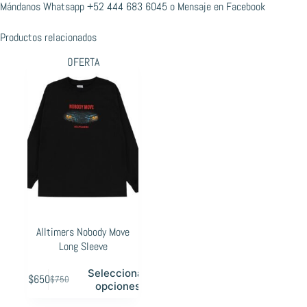
Mándanos Whatsapp
+52 444 683 6045
o
Mensaje en Facebook
Productos relacionados
OFERTA
Alltimers Nobody Move
Long Sleeve
Este
Seleccionar
$
650
$
750
producto
Original
Current
opciones
tiene
price
price