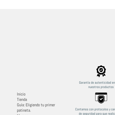
Marcos Gomez
hace 2 semanas
Garantía de autenticidad e
nuestros productos
Llego a tiempo y en forma la atención que dan
La me
, cumplidos y le dan buen seguimiento a los
Inicio
pedidos y a las preguntas , y es buena calidad
Tienda
quedó súper chévere el modelo de panto
Guía: Eligiendo tu primer
dickies
Contamos con protocolos y cer
patineta.
de seguridad para que reali