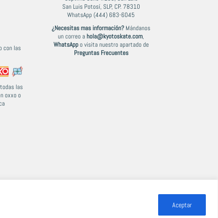
San Luis Potosí, SLP, CP. 78310
WhatsApp (444) 683-6045
¿Necesitas mas información?
Mándanos
un correo a
hola@kyotoskate.com
,
WhatsApp
o visita nuestro apartado de
 con las
Preguntas Frecuentes
todas las
en oxxo o
ca
Aceptar