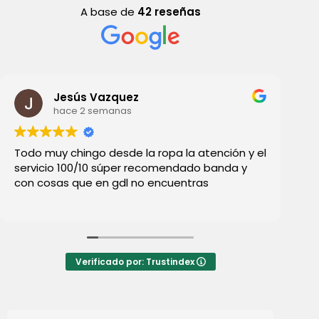
A base de
42 reseñas
Jesús Vazquez
hace 2 semanas
Todo muy chingo desde la ropa la atención y el
Ll
servicio 100/10 súper recomendado banda y
, 
con cosas que en gdl no encuentras
pe
qu
di
Verificado por: Trustindex