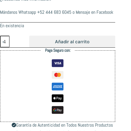
Mándanos Whatsapp
+52 444 683 6045
o
Mensaje en Facebook
En existencia
Catrina
Añadir al carrito
Llave
T
Paga Seguro con:
Herramienta
Teflon
Azul
cantidad
Garantía de Autenticidad en Todos Nuestros Productos