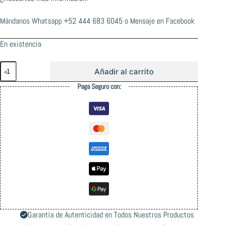
Mándanos Whatsapp
+52 444 683 6045
o
Mensaje en Facebook
En existencia
Catrina
Añadir al carrito
Llave
T
Paga Seguro con:
Herramienta
Teflon
Verde
cantidad
Garantía de Autenticidad en Todos Nuestros Productos