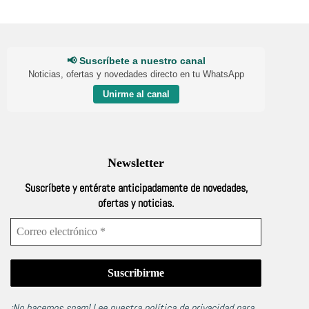
la
página
de
producto
📢 Suscríbete a nuestro canal
Noticias, ofertas y novedades directo en tu WhatsApp
Unirme al canal
Newsletter
Suscríbete y entérate anticipadamente de novedades,
ofertas y noticias.
¡No hacemos spam! Lee nuestra
política de privacidad
para