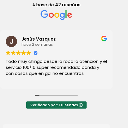
A base de
42 reseñas
Jesús Vazquez
hace 2 semanas
Todo muy chingo desde la ropa la atención y el
Ll
servicio 100/10 súper recomendado banda y
, 
con cosas que en gdl no encuentras
pe
qu
di
Verificado por: Trustindex