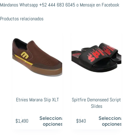
Mándanos Whatsapp
+52 444 683 6045
o
Mensaje en Facebook
Productos relacionados
Etnies Marana Slip XLT
Spitfire Demonseed Script
Slides
Este
Este
Seleccionar
Seleccionar
$
1,490
$
940
producto
producto
opciones
opciones
tiene
tiene
múltiples
múltiples