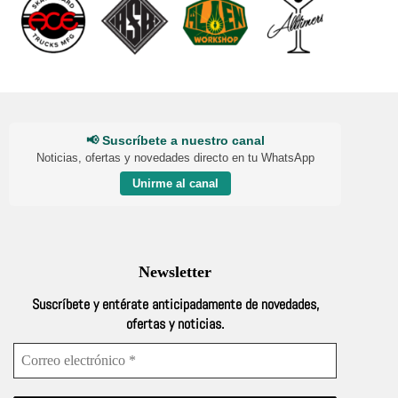
pueden
pueden
elegir
elegir
en
en
la
la
página
página
de
de
producto
producto
📢 Suscríbete a nuestro canal
Noticias, ofertas y novedades directo en tu WhatsApp
Unirme al canal
Newsletter
Suscríbete y entérate anticipadamente de novedades,
ofertas y noticias.