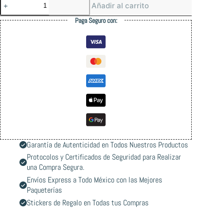
Emerica
Añadir al carrito
Mute
Navy/Gum
Paga Seguro con:
Shoes
Tenis
cantidad
Garantía de Autenticidad en Todos Nuestros Productos
Protocolos y Certificados de Seguridad para Realizar
una Compra Segura.
Envíos Express a Todo México con las Mejores
Paqueterías
Stickers de Regalo en Todas tus Compras