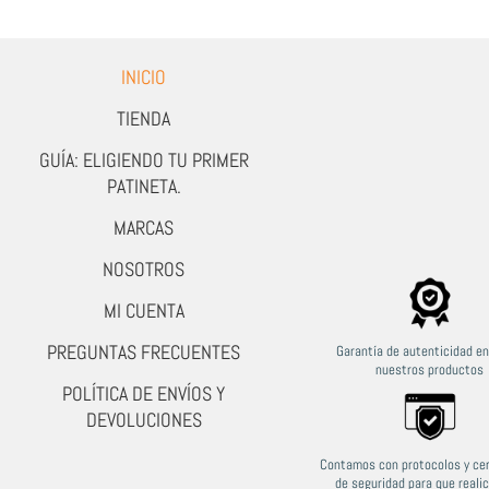
INICIO
TIENDA
GUÍA: ELIGIENDO TU PRIMER
PATINETA.
MARCAS
NOSOTROS
Marcos Gomez
hace 2 semanas
MI CUENTA
PREGUNTAS FRECUENTES
Garantía de autenticidad e
nuestros productos
Llego a tiempo y en forma la atención que dan
La me
POLÍTICA DE ENVÍOS Y
, cumplidos y le dan buen seguimiento a los
pedidos y a las preguntas , y es buena calidad
DEVOLUCIONES
quedó súper chévere el modelo de panto
dickies
Contamos con protocolos y cer
de seguridad para que reali