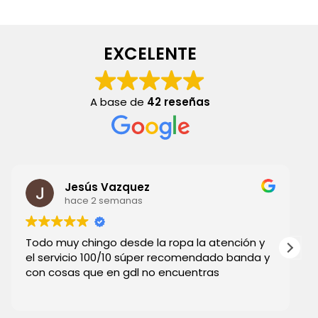
página
de
producto
EXCELENTE
A base de
42 reseñas
Jesús Vazquez
hace 2 semanas
Todo muy chingo desde la ropa la atención y
el servicio 100/10 súper recomendado banda y
con cosas que en gdl no encuentras