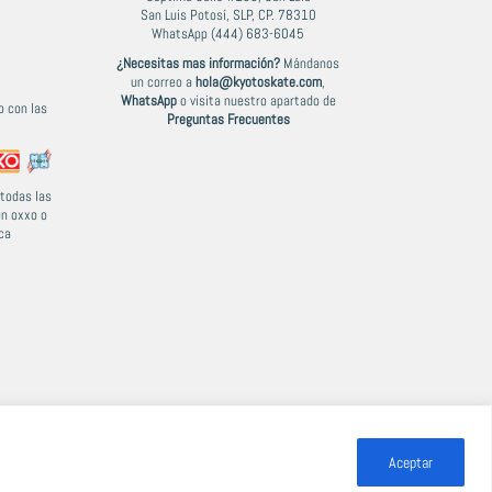
San Luis Potosí, SLP, CP. 78310
WhatsApp (444) 683-6045
¿Necesitas mas información?
Mándanos
un correo a
hola@kyotoskate.com
,
WhatsApp
o visita nuestro apartado de
 con las
Preguntas Frecuentes
todas las
en oxxo o
ca
Aceptar