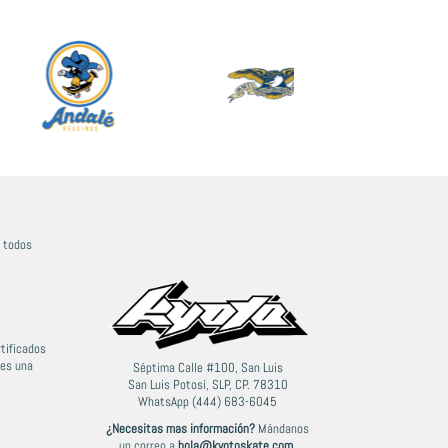
n todos
tificados
ces una
Séptima Calle #100, San Luis
San Luis Potosí, SLP, CP. 78310
WhatsApp (444) 683-6045
¿Necesitas mas información?
Mándanos
un correo a
hola@kyotoskate.com
,