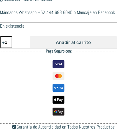
Mándanos Whatsapp
+52 444 683 6045
o
Mensaje en Facebook
En existencia
Kyoto
Añadir al carrito
Set
de
Paga Seguro con:
Tuercas
Kingpin
cantidad
Garantía de Autenticidad en Todos Nuestros Productos