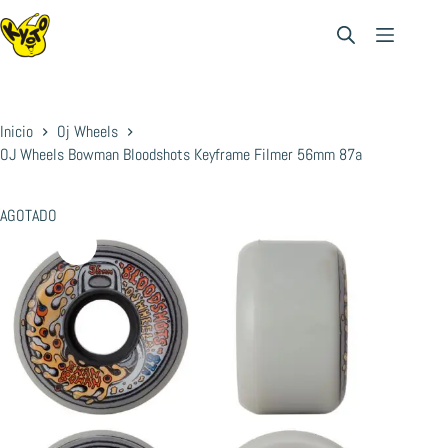
Saltar
al
contenido
Inicio
Oj Wheels
OJ Wheels Bowman Bloodshots Keyframe Filmer 56mm 87a
AGOTADO