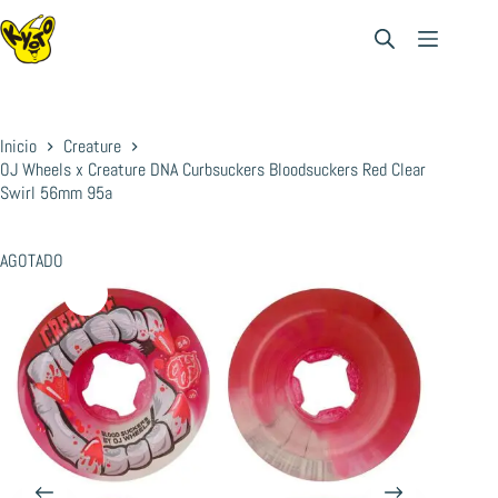
Saltar
al
contenido
Inicio
Creature
OJ Wheels x Creature DNA Curbsuckers Bloodsuckers Red Clear
Swirl 56mm 95a
AGOTADO