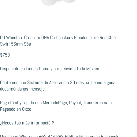
OJ Wheels x Creature DNA Curbsuckers Bloodsuckers Red Clear
Swirl 56mm 95a
$
750
Disponible en tienda física y para envío a todo México.
Contamos con Sistema de Apartado a 30 días, si tienes alguna
duda mándanos mensaje.
Paga fácil y rápido con MercadoPago, Paypal, Transferencia o
Pagando en Oxxo
¿Necesitas más información?
Mándanos Whatsapp
+52 444 683 6045
o
Mensaje en Facebook