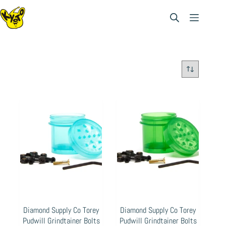
Saltar
al
contenido
Diamond Supply Co Torey
Diamond Supply Co Torey
Pudwill Grindtainer Bolts
Pudwill Grindtainer Bolts