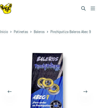
Saltar
al
contenido
Inicio
Patinetas
Baleros
Pinchiputiza Baleros Abec 9