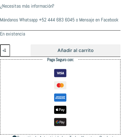
¿Necesitas más información?
Mándanos Whatsapp
+52 444 683 6045
o
Mensaje en Facebook
En existencia
Santa
Añadir al carrito
Cruz
Natas
Paga Seguro con:
Screaming
Panther
Sticker
16cms
cantidad