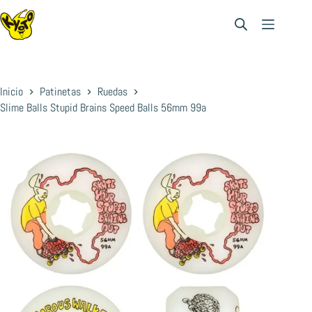
Saltar
al
contenido
Inicio
Patinetas
Ruedas
Slime Balls Stupid Brains Speed Balls 56mm 99a