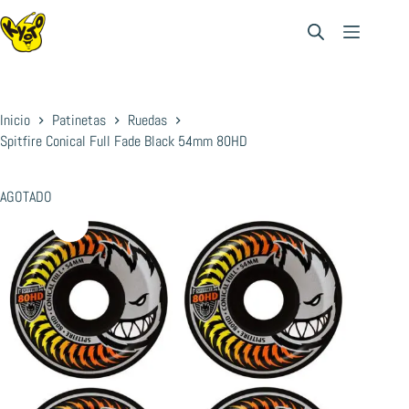
Saltar
al
contenido
Inicio
Patinetas
Ruedas
Spitfire Conical Full Fade Black 54mm 80HD
AGOTADO