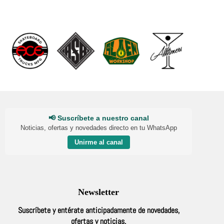
variantes.
variantes.
$619.
$449.
$619.
$449.
Las
Las
opciones
opciones
se
se
pueden
pueden
elegir
elegir
en
en
la
la
página
página
de
de
producto
producto
📢 Suscríbete a nuestro canal
Noticias, ofertas y novedades directo en tu WhatsApp
Unirme al canal
Newsletter
Suscríbete y entérate anticipadamente de novedades,
ofertas y noticias.