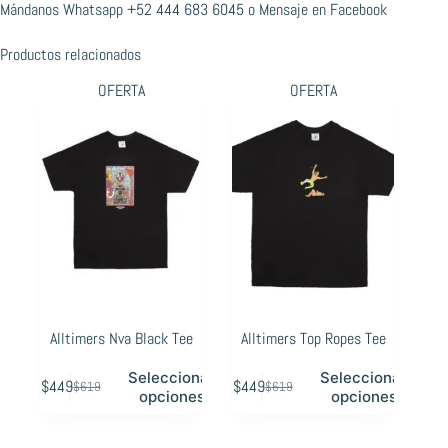
Mándanos Whatsapp
+52 444 683 6045
o
Mensaje en Facebook
Productos relacionados
OFERTA
OFERTA
Alltimers Nva Black Tee
Alltimers Top Ropes Tee
Este
Este
Seleccionar
Seleccionar
$
449
$
449
$
619
$
619
producto
producto
Original
Current
Original
Current
opciones
opciones
tiene
tiene
price
price
price
price
múltiples
múltiples
was:
is:
was:
is: