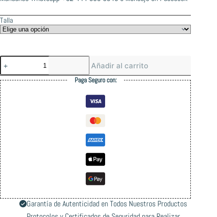
Talla
Thrasher
Añadir al carrito
Brick
Forest
Paga Seguro con:
Green
Tee
cantidad
Garantía de Autenticidad en Todos Nuestros Productos
Protocolos y Certificados de Seguridad para Realizar