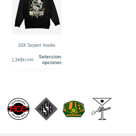
elegir
elegir
en
en
la
la
página
página
de
de
producto
producto
DGK Serpent Hoodie
Este
Seleccionar
$
1,349
$
1,590
producto
Original
Current
opciones
tiene
price
price
múltiples
was:
is:
variantes.
$1,590.
$1,349.
Las
opciones
se
pueden
elegir
en
la
página