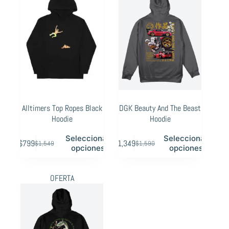
Alltimers Top Ropes Black
DGK Beauty And The Beast
Hoodie
Hoodie
Este
Este
Seleccionar
Seleccionar
$
799
$
1,349
$
1,549
$
1,590
producto
producto
Original
Current
Original
Current
opciones
opciones
tiene
tiene
price
price
price
price
múltiples
múltiples
was:
is:
was:
is:
OFERTA
variantes.
variantes.
$1,549.
$799.
$1,590.
$1,349.
Las
Las
opciones
opciones
se
se
pueden
pueden