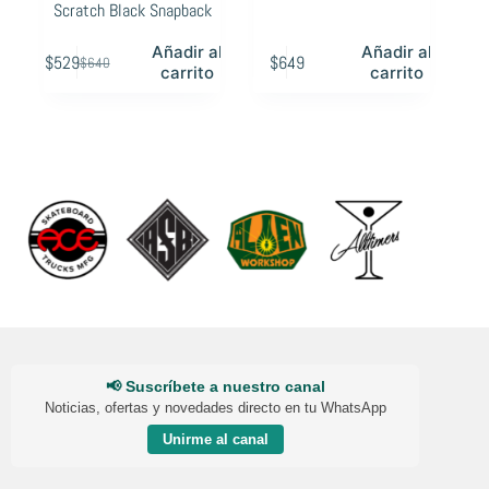
Scratch Black Snapback
Añadir al
Añadir al
$
529
$
649
$
640
Original
Current
carrito
carrito
price
price
was:
is:
$640.
$529.
📢 Suscríbete a nuestro canal
Noticias, ofertas y novedades directo en tu WhatsApp
Unirme al canal